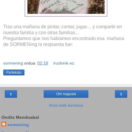
Tras una mañana de pintar, contar, jugar.... y compartir en
nuestra familia y con otras familias...
Preguntamos que nos habíamos encontrado esa mañana
de SORMENing la respuesta fue:
sormening
ordua:
02:18
iruzkinik ez:
Partekatu
‹
›
Orri nagusia
Ikusi web-bertsioa
Onditz Mendizabal
sormening