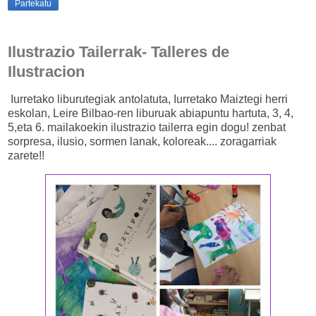
Partekatu
Ilustrazio Tailerrak- Talleres de
Ilustracion
Iurretako liburutegiak antolatuta, Iurretako Maiztegi herri
eskolan, Leire Bilbao-ren liburuak abiapuntu hartuta, 3, 4,
5,eta 6. mailakoekin ilustrazio tailerra egin dogu! zenbat
sorpresa, ilusio, sormen lanak, koloreak.... zoragarriak
zarete!!