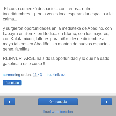
El curso comenzó despacio... con frenos... entre
incertidumbres... pero a veces toca esperar, dar espacio a la
calma...
y surgieron oportunidades en la mediateka de Abadiño, con
Labayru en Berriz, en Bedia... en Elorrio, con los mayores,
con Katalamixon, talleres para niñxs desde diciembre a
mayo talleres en Abadiño. Un monton de nuevos espacios,
gente, familias...
REINVERTARSE ha sido la oportunidad y lo que ha dado
gasolina a este curso !!
sormening
ordua:
11:43
iruzkinik ez:
Partekatu
‹
›
Orri nagusia
Ikusi web-bertsioa