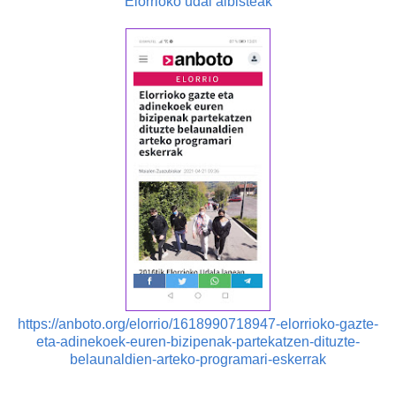
Elorrioko udal albisteak
https://anboto.org/elorrio/1618990718947-elorrioko-gazte-
eta-adinekoek-euren-bizipenak-partekatzen-dituzte-
belaunaldien-arteko-programari-eskerrak