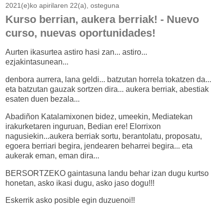
2021(e)ko apirilaren 22(a), osteguna
Kurso berrian, aukera berriak! - Nuevo
curso, nuevas oportunidades!
Aurten ikasurtea astiro hasi zan... astiro...
ezjakintasunean...
denbora aurrera, lana geldi... batzutan horrela tokatzen da...
eta batzutan gauzak sortzen dira... aukera berriak, abestiak
esaten duen bezala...
Abadiñon Katalamixonen bidez, umeekin, Mediatekan
irakurketaren inguruan, Bedian ere! Elorrixon
nagusiekin...aukera berriak sortu, berantolatu, proposatu,
egoera berriari begira, jendearen beharrei begira... eta
aukerak eman, eman dira...
BERSORTZEKO gaintasuna landu behar izan dugu kurtso
honetan, asko ikasi dugu, asko jaso dogu!!!
Eskerrik asko posible egin duzuenoi!!