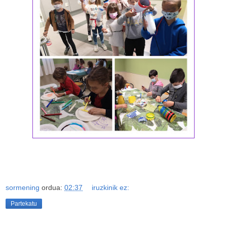
sormening
ordua:
02:37
iruzkinik ez:
Partekatu