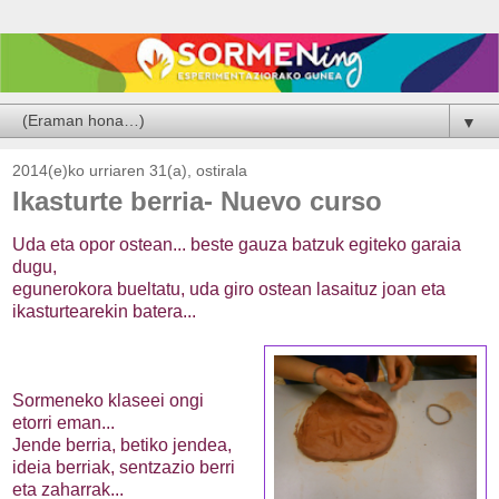
▼
2014(e)ko urriaren 31(a), ostirala
Ikasturte berria- Nuevo curso
Uda eta opor ostean... beste gauza batzuk egiteko garaia
dugu,
egunerokora bueltatu, uda giro ostean lasaituz joan eta
ikasturtearekin batera...
Sormeneko klaseei ongi
etorri eman...
Jende berria, betiko jendea,
ideia berriak, sentzazio berri
eta zaharrak...