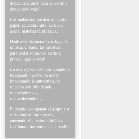
donde cada un@ tiene su estilo y
donde todo vale!
Los materiales pueden ser arcilla,
papel, acuarela, tinta, acrílico,
arena, material reutilizado...
Dentro de Sormena tiene lugar la
música, el baile, las historias...
para poder soltarnos, reírnos,
pintar, jugar y crear.
En este espacio estamos creando y
trabajando nuestro bienestar
fomentando la autoestima, la
relación con l@s demás,
renovándonos y
redescubriéndonos.
Pudiendo acompañar al grupo y a
cada cual en este proceso,
apoyándol@s, valorándol@s y
facilitando herramientas para ello.