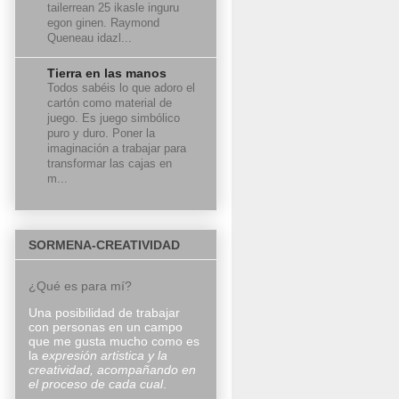
tailerrean 25 ikasle inguru
egon ginen. Raymond
Queneau idazl...
Tierra en las manos
Todos sabéis lo que adoro el
cartón como material de
juego. Es juego simbólico
puro y duro. Poner la
imaginación a trabajar para
transformar las cajas en
m...
SORMENA-CREATIVIDAD
¿Qué es para mí?
Una posibilidad de trabajar
con personas en un campo
que me gusta mucho como es
la
expresión artistica y
la
creatividad, acompañando en
el proceso de cada cual
.