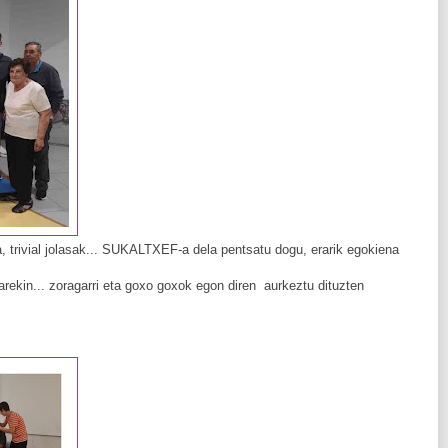
a, trivial jolasak... SUKALTXEF-a dela pentsatu dogu, erarik egokiena
oarekin... zoragarri eta goxo goxok egon diren aurkeztu dituzten