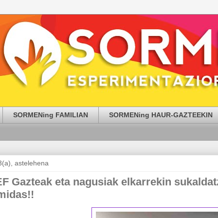
SORMENing FAMILIAN
SORMENing HAUR-GAZTEEKIN
(a), astelehena
Gazteak eta nagusiak elkarrekin sukaldat
midas!!