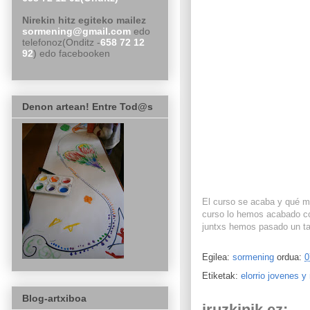
Nirekin hitz egiteko mailez
sormening@gmail.com
edo
telefonoz(Onditz -
658 72 12
92
) edo facebooken
Denon artean! Entre Tod@s
El curso se acaba y qué me
curso lo hemos acabado con
juntxs hemos pasado un tard
Egilea:
sormening
ordua:
0
Etiketak:
elorrio jovenes 
Blog-artxiboa
iruzkinik ez: