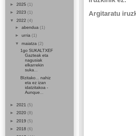
►
2025
(1)
►
2023
(1)
Argitaratu iruz
▼
2022
(4)
►
abendua
(1)
►
urria
(1)
▼
maiatza
(2)
1go SUKALTXEF
Gazteak eta
nagusiak
elkarrekin
suka...
BIzitako... nahiz
eta ez izan
idatzitakoa -
Aunque...
►
2021
(5)
►
2020
(8)
►
2019
(5)
►
2018
(6)