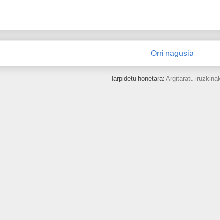
Orri nagusia
Harpidetu honetara:
Argitaratu iruzkina