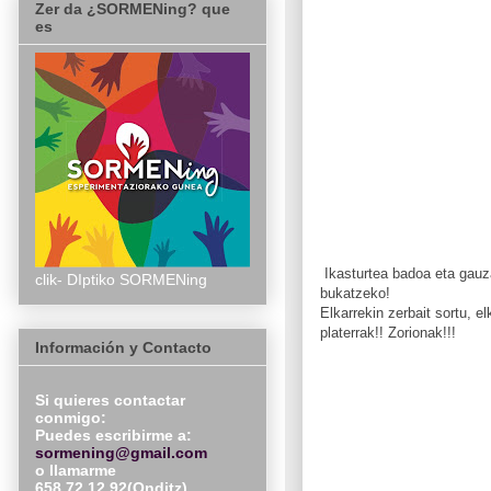
Zer da ¿SORMENing? que
es
Ikasturtea badoa eta gauza
clik- DIptiko SORMENing
bukatzeko!
Elkarrekin zerbait sortu, e
platerrak!! Zorionak!!!
Información y Contacto
Si quieres contactar
conmigo:
Puedes escribirme a:
sormening@gmail.com
o llamarme
658 72 12 92(Onditz)