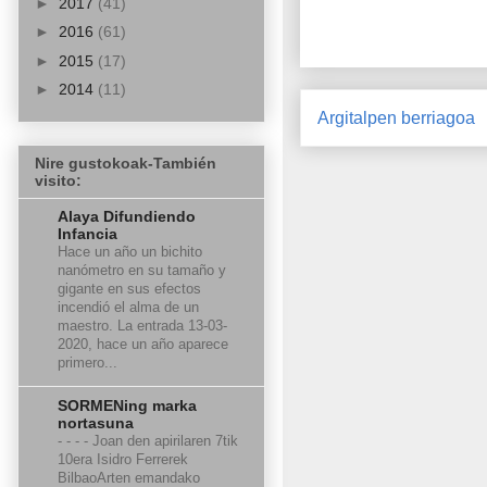
►
2017
(41)
►
2016
(61)
►
2015
(17)
►
2014
(11)
Argitalpen berriagoa
Nire gustokoak-También
visito:
Alaya Difundiendo
Infancia
Hace un año un bichito
nanómetro en su tamaño y
gigante en sus efectos
incendió el alma de un
maestro. La entrada 13-03-
2020, hace un año aparece
primero...
SORMENing marka
nortasuna
- - - - Joan den apirilaren 7tik
10era Isidro Ferrerek
BilbaoArten emandako