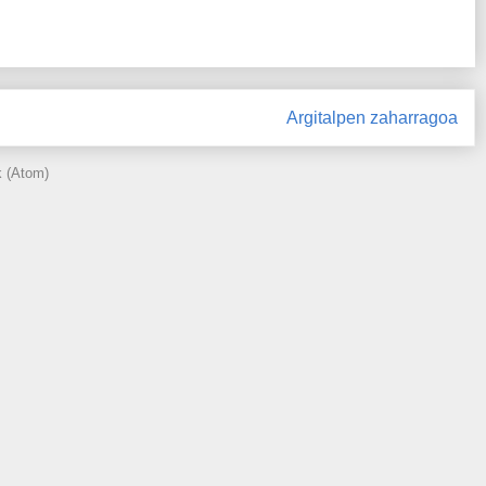
Argitalpen zaharragoa
k (Atom)