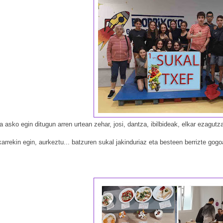
 asko egin ditugun arren urtean zehar, josi, dantza, ibilbideak, elkar ezagutz
lkarrekin egin, aurkeztu... batzuren sukal jakinduriaz eta besteen berrizte gog