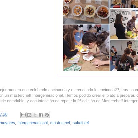
jor manera que celebrarlo cocinando y merendando lo cocinado??, tras un curs
 un mastercheff intergeneracional. Hemos podido crear el plato a preparar, co
e agradable, y con intención de repetir la 2ª edición de Mastercheff intergene
7:30
y mayores
,
intergeneracional
,
masterchef
,
sukaltxef